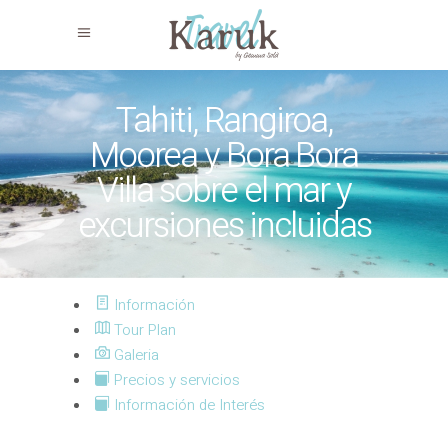
Tahiti, Rangiroa,
Moorea y Bora Bora
Villa sobre el mar y
excursiones incluidas
Información
Tour Plan
Galeria
Precios y servicios
Información de Interés