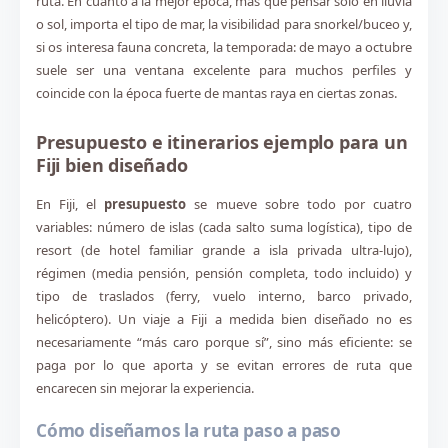
ruta. En cuanto a la mejor época, más que pensar solo en lluvia
o sol, importa el tipo de mar, la visibilidad para snorkel/buceo y,
si os interesa fauna concreta, la temporada: de mayo a octubre
suele ser una ventana excelente para muchos perfiles y
coincide con la época fuerte de mantas raya en ciertas zonas.
Presupuesto e itinerarios ejemplo para un
Fiji bien diseñado
En Fiji, el
presupuesto
se mueve sobre todo por cuatro
variables: número de islas (cada salto suma logística), tipo de
resort (de hotel familiar grande a isla privada ultra-lujo),
régimen (media pensión, pensión completa, todo incluido) y
tipo de traslados (ferry, vuelo interno, barco privado,
helicóptero). Un viaje a Fiji a medida bien diseñado no es
necesariamente “más caro porque sí”, sino más eficiente: se
paga por lo que aporta y se evitan errores de ruta que
encarecen sin mejorar la experiencia.
Cómo diseñamos la ruta paso a paso