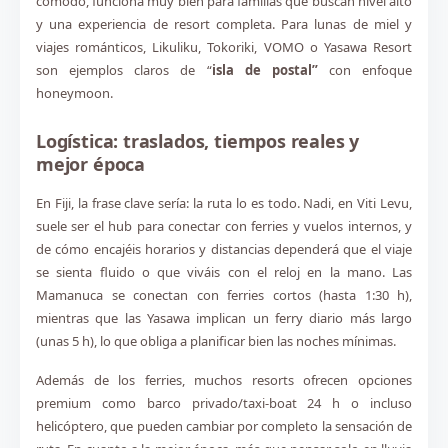
cómodo, funciona muy bien para familias que buscan nivel alto
y una experiencia de resort completa. Para lunas de miel y
viajes románticos, Likuliku, Tokoriki, VOMO o Yasawa Resort
son ejemplos claros de “
isla de postal”
con enfoque
honeymoon.
Logística: traslados, tiempos reales y
mejor época
En Fiji, la frase clave sería: la ruta lo es todo. Nadi, en Viti Levu,
suele ser el hub para conectar con ferries y vuelos internos, y
de cómo encajéis horarios y distancias dependerá que el viaje
se sienta fluido o que viváis con el reloj en la mano. Las
Mamanuca se conectan con ferries cortos (hasta 1:30 h),
mientras que las Yasawa implican un ferry diario más largo
(unas 5 h), lo que obliga a planificar bien las noches mínimas.
Además de los ferries, muchos resorts ofrecen opciones
premium como barco privado/taxi-boat 24 h o incluso
helicóptero, que pueden cambiar por completo la sensación de